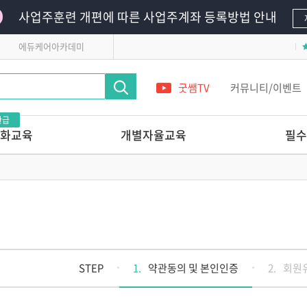
사업주훈련 개편에 따른 사업주계좌 등록방법 안내
에듀케어아카데미
굿쌤TV
커뮤니티/이벤트
환급
화교육
개별자율교육
필수
영유아의
단 하루로 완성하는 교사 전문가 온라
필수의무교육
인연수
영유아안전교육
레시피
앞서가는 교육기관의
어린이안전교육
놀이교육 들여다보기
 받는 교사 상
다른 교육기관 선생님은
어떻게 놀이를 지원할까?
관리 전문가교육
놀이를 사진으로 기록할 줄 아는
STEP
1.
약관동의 및 본인인증
2.
회원
교사의 7가지 힘
교실에서 발견하는 영유아
 스킬업
정신건강