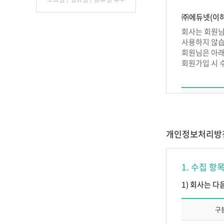
제 2 장 이
㈜에듀넷(이하
제4조 (서비스
회사는 회원님
사용하지 않습
서비스의 종류
회원님은 아래
제5조 (이용
회원가입 시 
1. 이용계약
립합니다.
2. 이용계약은
3. 제 1항
일반회원 
4. ㈜에듀넷
개인정보처리방
가. 이름이
교강
1. 수집 항
나. 허위
다. 선량한
서비
1) 회사는 
라. 이용
마. 회사
구
바. 기타
부 칙