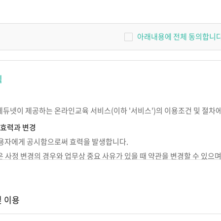
 교사
IEP 작성의 실제
원장이 알아야 할 장애아통합
놀이중심 반응성
어린이집 연간 운영의 실제
아래내용에 전체 동의합니다
SI 상호작용
고 기록하고 지
[부모성장 프로젝트]
우리 아이의 이유있는 문제행동?!
나다
칙
Outdoor에서 성장하는 아이들
서 답을
숲과 함께 성장하는 아이들,
숲에서 놀자
에듀넷이 제공하는 온라인교육 서비스(이하 '서비스')의 이용조건 및 절차
현장밀착 유아중심 놀이중심 보육과정
의 신나는 여행
 효력과 변경
개정 누리과정의 장애통합 현장 적용
 이용자에게 공시함으로써 효력을 발생합니다.
넷은 사정 변경의 경우와 업무상 중요 사유가 있을 때 약관을 변경할 수 있으
 준칙
시되지 않은 사항이 관계법령에 규정되어 있을 경우에는 그 규정에 따릅니다
및 이용