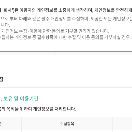
용계약
 '회사')은 이용자의 개인정보를 소중하게 생각하며, 개인정보를 안전하
의 종류)
으로 부터 아래와 같은 필수 개인정보를 수집하며, 제공한 모든 개인정보는
니다.
와 내용은 서비스 이용안내에서 정하는 바에 따릅니다.
 개인정보 수집·이용에 관한 동의를 거부할 권리가 있습니다.
계약의 성립)
수집하는 개인정보 중 필수항목에 대한 수집 및 이용 동의를 거부하실 경우
은 본 약관에 동의한 고객이 ㈜에듀넷 소정의 이용신청서를 온라인 또는 ㈜
구분
필수 개인정보
 이용자번호(ID) 단위로 체결됩니다.
의 규정에 의해 고객이 이용신청을 할 때에는 ㈜에듀넷은 정한 필수입력 사항
이름, 로그인 ID, 비밀번호, 생년월일, 성별
가입 시 수집하는 필수 개인정보
소속기관, 이메일, 본인식별정보(CI/DI
은 고객의 이용신청이 다음 각 호에 해당하는 경우 그 신청에 대한 승낙을 제
침
(단, 고용보험 환급과정 수강신청 
 실명이 아닐 경우
사 지원시 필수 개인정보
학력, 
목, 보유 및 이용기간
 주민등록번호를 기재했을 경우
 풍속, 기타 사회질서를 해 할 목적으로 신청한 경우
스 이용 중 발생되는 정보
서비스 이용기록, 접속로그, 쿠키
다음의 목적을 위하여 개인정보를 처리합니다.
신청서의 내용을 허위로 기재하였거나 허위서류를 첨부하였을 경우
의 업무수행상 또는 기술상 지장이 있는 경우
분
수집항목
 이용신청고객의 귀책사유로 이용승낙이 곤란한 경우