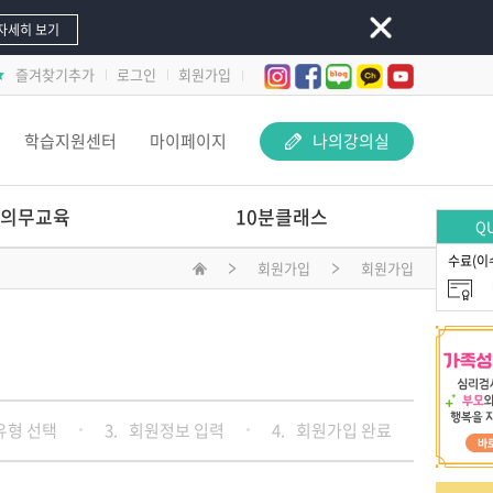
자세히 보기
즐겨찾기추가
로그인
회원가입
학습지원센터
마이페이지
나의강의실
의무교육
10분클래스
QU
수료(이
회원가입
회원가입
놀이 속 돋보기-
교사 지원 어떻게 해야 할까요?
문제행동 지원하Key
선배교사가 알려주는
재료야 놀자
유형 선택
3.
회원정보 입력
4.
회원가입 완료