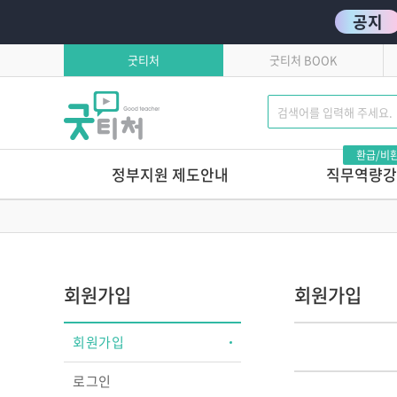
공지
굿티처
굿티처 BOOK
환급/비
정부지원 제도안내
직무역량강
고용보험환급
발달로 풀어보는 
이유있는 문제행동?!
학습자유의사항
톡톡 튀는 부모상담 
연간교육일정
마음에서 마음으로 주고
회원가입
회원가입
호작용 매뉴얼
영유아 교육기관 안전
회원가입
놀이로 커가는 영아,
놀이로 키우는 교사
로그인
놀이가 톡톡, 영아보육