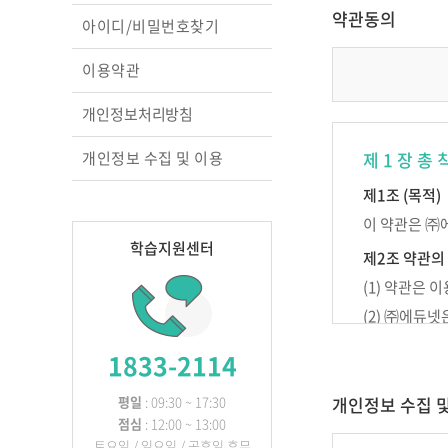
교실의 변화를 이끄는
약관동의
아이디/비밀번호찾기
성장 맵
행복을 꿈꾸는 교실, 
이용약관
상호작용 교수법
영아 놀이따라 관찰하
개인정보처리방침
원하고
교실에서 디지털과 만
개인정보 수집 및 이용
제 1 장 총 
놀이 중심 교육, 숲에
찾다
제1조 (목적)
이 약관은 ㈜
학습지원센터
제2조 약관의
(1) 약관은
(2) ㈜에듀
다.
1833-2114
제3조 약관 외
이 약관에 명
평일
: 09:30 ~ 17:30
개인정보 수집 
점심
: 12:00 ~ 13:00
토요일 / 일요일 / 공휴일 휴무