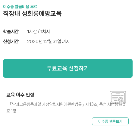
이수증 발급비용 무료
직장내 성희롱예방교육
학습시간
1시간 / 1차시
신청기간
2026년 12월 31일 까지
무료교육 신청하기
교육 이수 인정
-「남녀고용평등과일·가정양립지원에관한법률」제13조, 동법 시행령 제3
호 1항
이수증 샘플보기